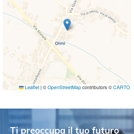
Leaflet
|
©
OpenStreetMap
contributors ©
CARTO
Ti preoccupa il tuo futuro