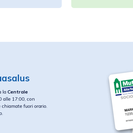
uasalus
à la
Centrale
00 alle 17:00, con
 chiamate fuori orario.
o.