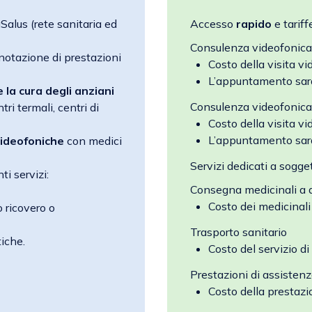
alus (rete sanitaria ed
Accesso
rapido
e tarif
Consulenza videofonica
notazione di prestazioni
Costo della visita v
L’appuntamento sarà 
e la cura degli anziani
Consulenza videofonic
ri termali, centri di
Costo della visita v
L’appuntamento sarà 
videofoniche
con medici
Servizi dedicati a sogget
ti servizi:
Consegna medicinali a d
Costo dei medicinali
o ricovero o
Trasporto sanitario
iche.
Costo del servizio di
Prestazioni di assisten
Costo della prestaz